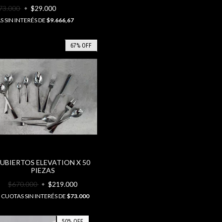
73.000
$29.000
 SIN INTERÉS DE
$9.666,67
67
%
OFF
UBIERTOS ELEVATION X 50
PIEZAS
$670.000
$219.000
CUOTAS SIN INTERÉS DE
$73.000
50
%
OFF