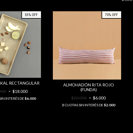
55
%
OFF
70
%
OFF
IKAL RECTANGULAR
ALMOHADÓN RITA ROJO
(FUNDA)
900
$18.000
$20.000
$6.000
IN INTERÉS DE
$6.000
3
CUOTAS SIN INTERÉS DE
$2.000