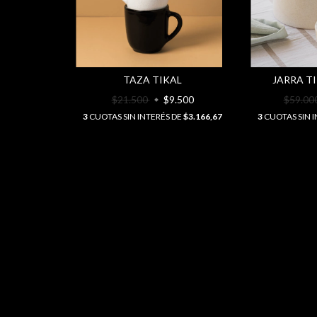
TAZA TIKAL
JARRA T
$21.500
$9.500
$59.00
3
CUOTAS SIN INTERÉS DE
$3.166,67
3
CUOTAS SIN 