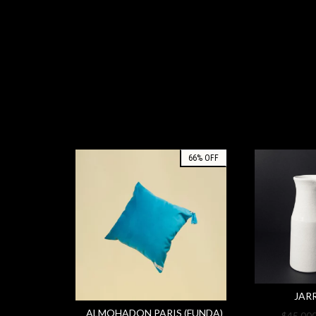
66
%
OFF
JAR
ALMOHADON PARIS (FUNDA)
$45.00