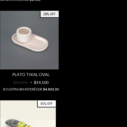
28
%
OFF
PLATO TIKAL OVAL
$20.000
$14.500
3
CUOTAS SIN INTERÉS DE
$4.833,33
55
%
OFF