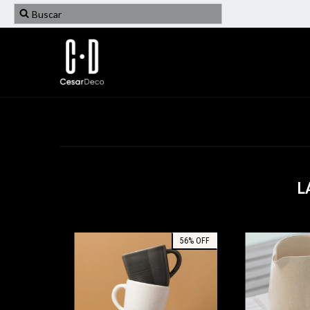
L
56
%
OFF