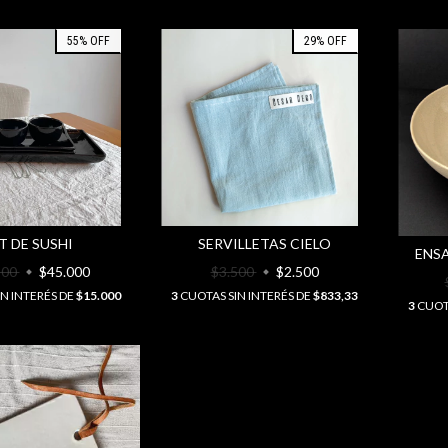
55
%
OFF
29
%
OFF
T DE SUSHI
SERVILLETAS CIELO
ENS
300
$45.000
$3.500
$2.500
N INTERÉS DE
$15.000
3
CUOTAS SIN INTERÉS DE
$833,33
3
CUOTA