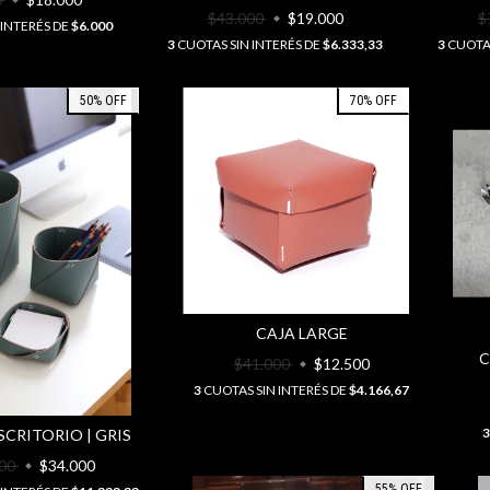
$43.000
$19.000
$
 INTERÉS DE
$6.000
3
CUOTAS SIN INTERÉS DE
$6.333,33
3
CUOTAS
50
%
OFF
70
%
OFF
CAJA LARGE
C
$41.000
$12.500
3
CUOTAS SIN INTERÉS DE
$4.166,67
3
CRITORIO | GRIS
000
$34.000
55
%
OFF