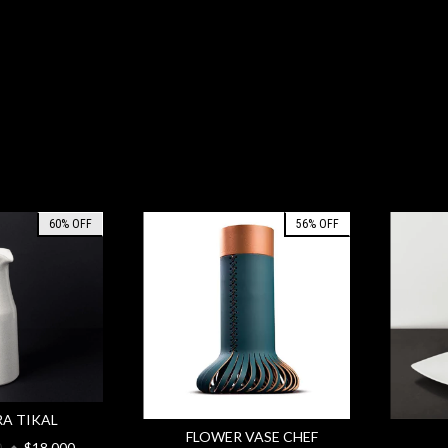
60
%
OFF
56
%
OFF
RA TIKAL
FLOWER VASE CHEF
0
$18.000