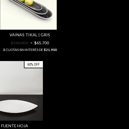
VAINAS TIKAL | GRIS
$146.000
$65.700
3
CUOTAS SIN INTERÉS DE
$21.900
60
%
OFF
FUENTE HOJA