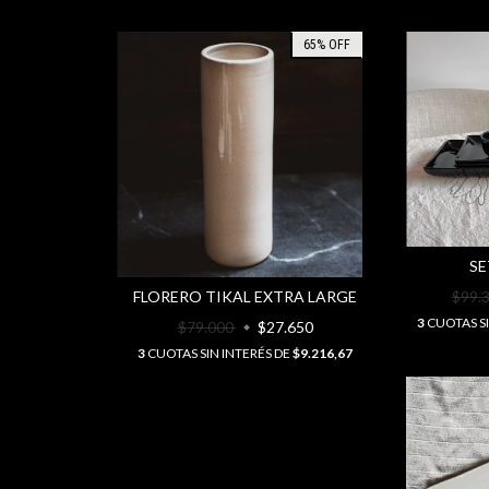
65
%
OFF
SE
FLORERO TIKAL EXTRA LARGE
$99.
3
CUOTAS SI
$79.000
$27.650
3
CUOTAS SIN INTERÉS DE
$9.216,67