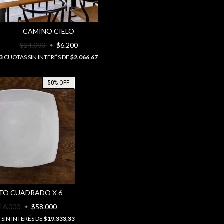
CAMINO CIELO
$24.000
$6.200
3
CUOTAS SIN INTERÉS DE
$2.066,67
50
%
OFF
TO CUADRADO X 6
16.000
$58.000
SIN INTERÉS DE
$19.333,33