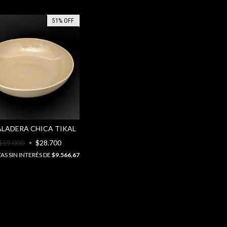
51
%
OFF
ALADERA CHICA TIKAL
$59.000
$28.700
S SIN INTERÉS DE
$9.566,67