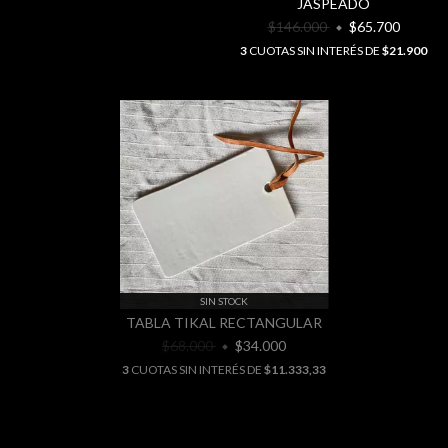
JASPEADO
$146.000
$65.700
3
CUOTAS SIN INTERÉS DE
$21.900
SIN STOCK
TABLA TIKAL RECTANGULAR
$68.000
$34.000
3
CUOTAS SIN INTERÉS DE
$11.333,33