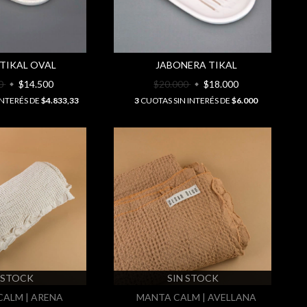
TIKAL OVAL
JABONERA TIKAL
00
$14.500
$20.000
$18.000
INTERÉS DE
$4.833,33
3
CUOTAS SIN INTERÉS DE
$6.000
 STOCK
SIN STOCK
ALM | ARENA
MANTA CALM | AVELLANA