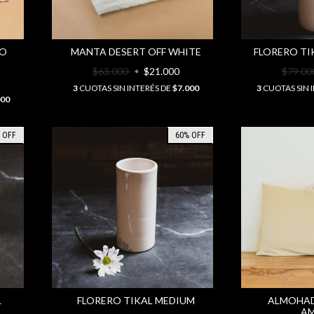
JO
MANTA DESERT OFF WHITE
FLORERO TI
$63.000
$21.000
$79.0
3
CUOTAS SIN INTERÉS DE
$7.000
3
CUOTAS SIN 
000
%
OFF
60
%
OFF
L
FLORERO TIKAL MEDIUM
ALMOHAD
AM