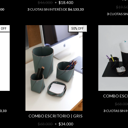
$46.000
$18.400
$19.5
600
3
CUOTAS SIN INTERÉS DE
$6.133,33
3
CUOTAS SIN
%
OFF
50
%
OFF
COMBO ESCR
$68.0
3,33
3
CUOTAS SIN I
COMBO ESCRITORIO | GRIS
$68.000
$34.000