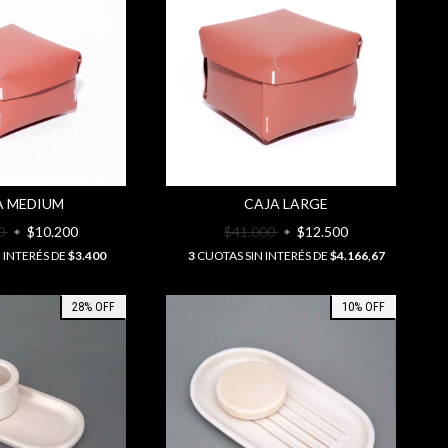
A MEDIUM
CAJA LARGE
00
$10.200
$41.000
$12.500
 INTERÉS DE
$3.400
3
CUOTAS SIN INTERÉS DE
$4.166,67
28
%
OFF
10
%
OFF