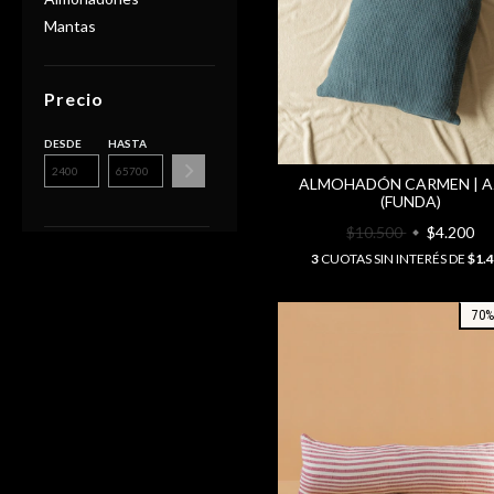
Mantas
Precio
DESDE
HASTA
ALMOHADÓN CARMEN | A
(FUNDA)
$10.500
$4.200
3
CUOTAS SIN INTERÉS DE
$1.
70