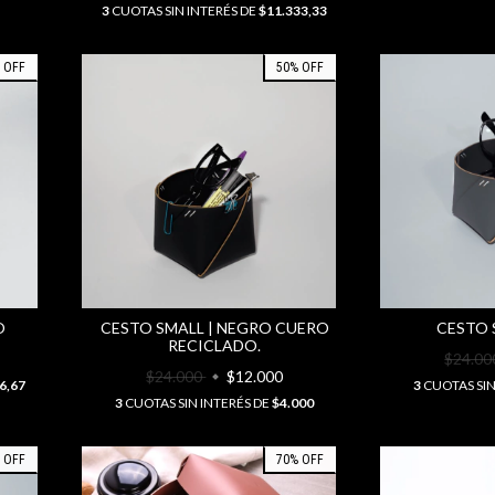
3
CUOTAS SIN INTERÉS DE
$11.333,33
%
OFF
50
%
OFF
O
CESTO SMALL | NEGRO CUERO
CESTO 
RECICLADO.
$24.0
$24.000
$12.000
6,67
3
CUOTAS SIN
3
CUOTAS SIN INTERÉS DE
$4.000
%
OFF
70
%
OFF