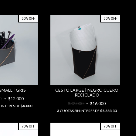
50
%
OFF
50
%
OFF
SMALL | GRIS
CESTO LARGE | NEGRO CUERO
RECICLADO
00
$12.000
$32.000
$16.000
 INTERÉS DE
$4.000
3
CUOTAS SIN INTERÉS DE
$5.333,33
70
%
OFF
70
%
OFF