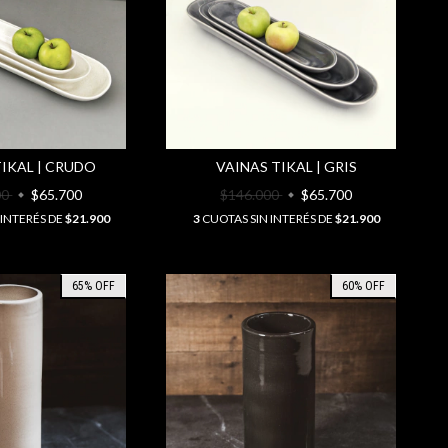
TIKAL | CRUDO
VAINAS TIKAL | GRIS
00
$65.700
$146.000
$65.700
 INTERÉS DE
$21.900
3
CUOTAS SIN INTERÉS DE
$21.900
65
%
OFF
60
%
OFF