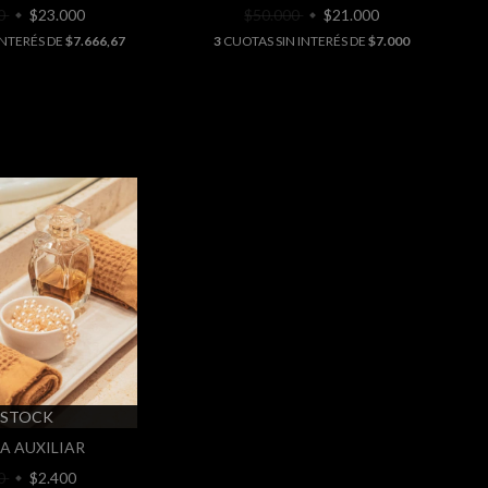
00
$23.000
$50.000
$21.000
INTERÉS DE
$7.666,67
3
CUOTAS SIN INTERÉS DE
$7.000
 STOCK
A AUXILIAR
00
$2.400