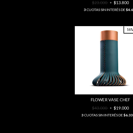
$23.000
$13.800
3
CUOTAS SIN INTERÉS DE
$4.
56
FLOWER VASE CHEF
$43.000
$19.000
3
CUOTAS SIN INTERÉS DE
$6.33