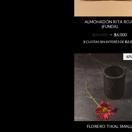
ALMOHADÓN RITA RO
(FUNDA)
$20.000
$6.000
3
CUOTAS SIN INTERÉS DE
$2.
40
FLORERO TIKAL SMAL