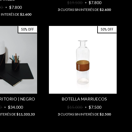
$19.500
$7.800
00
$7.800
3
CUOTAS SIN INTERÉS DE
$2.600
 INTERÉS DE
$2.600
50
%
OFF
50
%
OFF
ITORIO | NEGRO
BOTELLA MARRUECOS
00
$34.000
$15.000
$7.500
NTERÉS DE
$11.333,33
3
CUOTAS SIN INTERÉS DE
$2.500