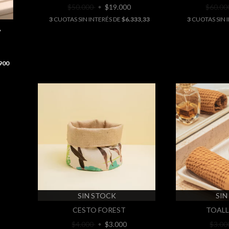
$50.000
$19.000
$60.0
3
CUOTAS SIN INTERÉS DE
$6.333,33
3
CUOTAS SIN 
A
900
SIN STOCK
SIN
CESTO FOREST
TOALL
$4.000
$3.000
$3.0