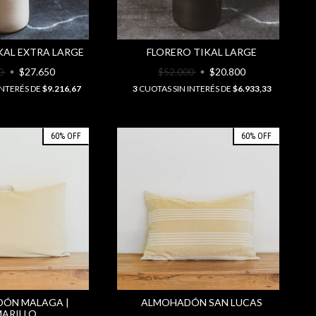
KAL EXTRA LARGE
FLORERO TIKAL LARGE
00
$27.650
$52.000
$20.800
INTERÉS DE
$9.216,67
3
CUOTAS SIN INTERÉS DE
$6.933,33
60
%
OFF
60
%
OFF
ÓN MALAGA |
ALMOHADÓN SAN LUCAS
ARILLO