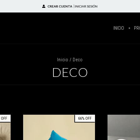
CREAR CUENTA
INICIAR SESIÓN
INICIO
PR
Inicio
/
Deco
DECO
%
OFF
66
%
OFF