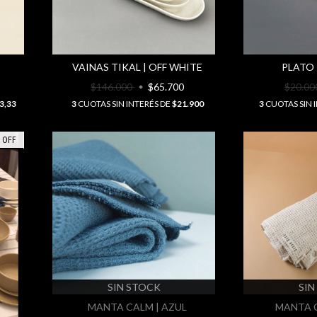
VAINAS TIKAL | OFF WHITE
PLATO 
$146.000
$65.700
$20.0
3,33
3
CUOTAS SIN INTERÉS DE
$21.900
3
CUOTAS SIN 
%
OFF
SIN STOCK
SIN
MANTA CALM | AZUL
MANTA C