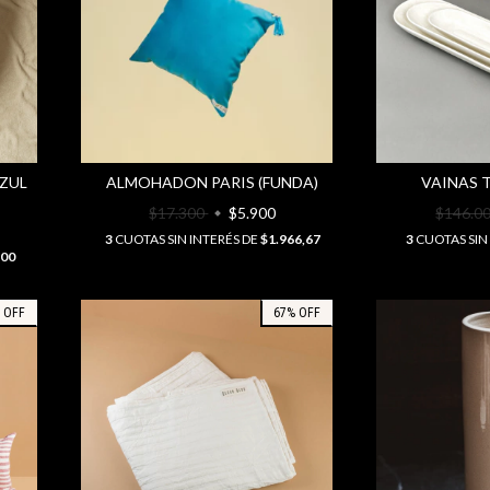
ZUL
ALMOHADON PARIS (FUNDA)
VAINAS 
$17.300
$5.900
$146.0
3
CUOTAS SIN INTERÉS DE
$1.966,67
3
CUOTAS SIN
400
%
OFF
67
%
OFF