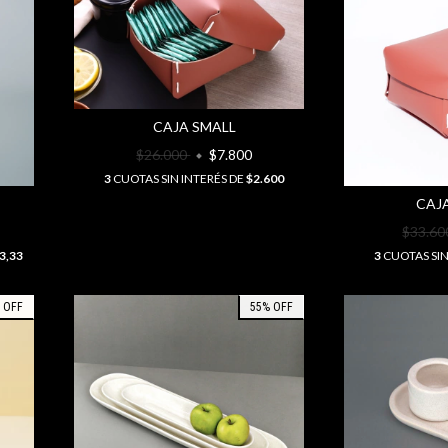
CAJA SMALL
$26.000
$7.800
3
CUOTAS SIN INTERÉS DE
$2.600
CAJ
$33.6
3,33
3
CUOTAS SIN
%
OFF
55
%
OFF